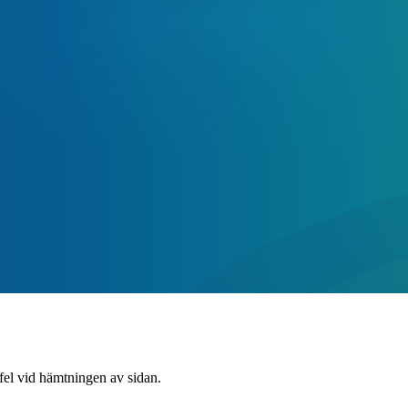
 fel vid hämtningen av sidan.