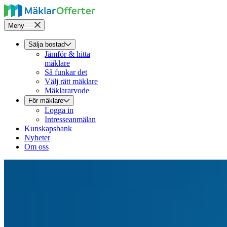
Meny
Sälja bostad
Jämför & hitta
mäklare
Så funkar det
Välj rätt mäklare
Mäklararvode
För mäklare
Logga in
Intresseanmälan
Kunskapsbank
Nyheter
Om oss