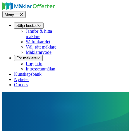
Meny
Sälja bostad
Jämför & hitta
mäklare
Så funkar det
Välj rätt mäklare
Mäklararvode
För mäklare
Logga in
Intresseanmälan
Kunskapsbank
Nyheter
Om oss