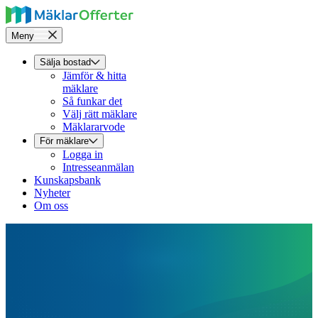
Meny
Sälja bostad
Jämför & hitta
mäklare
Så funkar det
Välj rätt mäklare
Mäklararvode
För mäklare
Logga in
Intresseanmälan
Kunskapsbank
Nyheter
Om oss