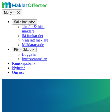
Meny
Sälja bostad
Jämför & hitta
mäklare
Så funkar det
Välj rätt mäklare
Mäklararvode
För mäklare
Logga in
Intresseanmälan
Kunskapsbank
Nyheter
Om oss