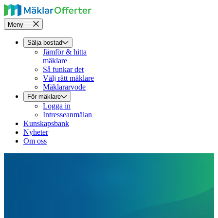
Meny
Sälja bostad
Jämför & hitta
mäklare
Så funkar det
Välj rätt mäklare
Mäklararvode
För mäklare
Logga in
Intresseanmälan
Kunskapsbank
Nyheter
Om oss