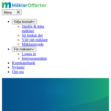
Meny
Sälja bostad
Jämför & hitta
mäklare
Så funkar det
Välj rätt mäklare
Mäklararvode
För mäklare
Logga in
Intresseanmälan
Kunskapsbank
Nyheter
Om oss