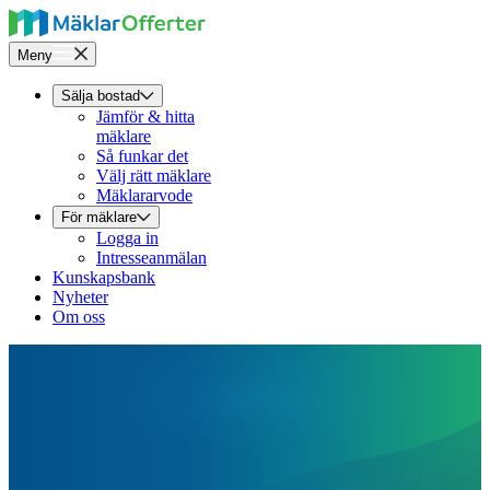
Meny
Sälja bostad
Jämför & hitta
mäklare
Så funkar det
Välj rätt mäklare
Mäklararvode
För mäklare
Logga in
Intresseanmälan
Kunskapsbank
Nyheter
Om oss