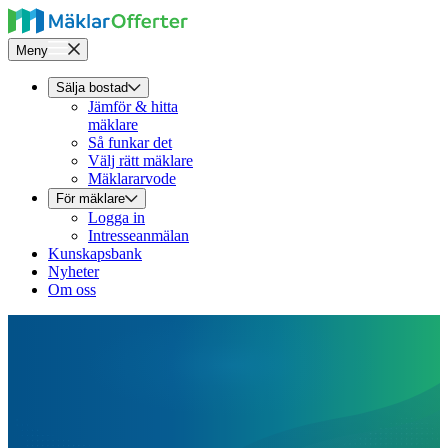
Meny
Sälja bostad
Jämför & hitta
mäklare
Så funkar det
Välj rätt mäklare
Mäklararvode
För mäklare
Logga in
Intresseanmälan
Kunskapsbank
Nyheter
Om oss