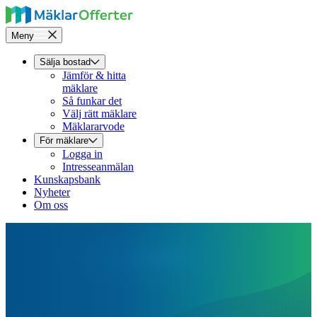
Meny
Sälja bostad
Jämför & hitta
mäklare
Så funkar det
Välj rätt mäklare
Mäklararvode
För mäklare
Logga in
Intresseanmälan
Kunskapsbank
Nyheter
Om oss