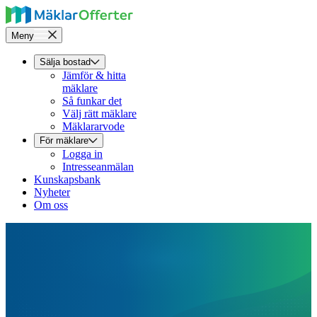
Meny
Sälja bostad
Jämför & hitta
mäklare
Så funkar det
Välj rätt mäklare
Mäklararvode
För mäklare
Logga in
Intresseanmälan
Kunskapsbank
Nyheter
Om oss