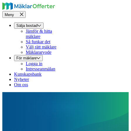
Meny
Sälja bostad
Jämför & hitta
mäklare
Så funkar det
Välj rätt mäklare
Mäklararvode
För mäklare
Logga in
Intresseanmälan
Kunskapsbank
Nyheter
Om oss