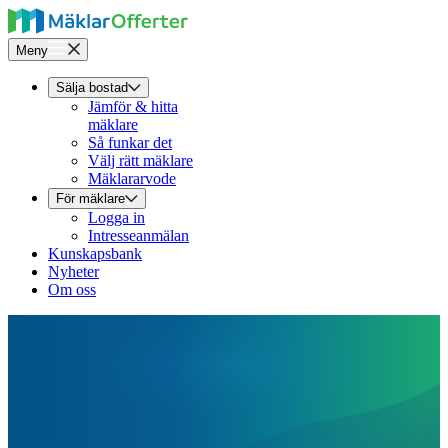
Meny
Sälja bostad
Jämför & hitta
mäklare
Så funkar det
Välj rätt mäklare
Mäklararvode
För mäklare
Logga in
Intresseanmälan
Kunskapsbank
Nyheter
Om oss