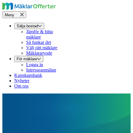
Meny
Sälja bostad
Jämför & hitta
mäklare
Så funkar det
Välj rätt mäklare
Mäklararvode
För mäklare
Logga in
Intresseanmälan
Kunskapsbank
Nyheter
Om oss