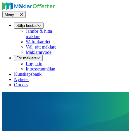
Meny
Sälja bostad
Jämför & hitta
mäklare
Så funkar det
Välj rätt mäklare
Mäklararvode
För mäklare
Logga in
Intresseanmälan
Kunskapsbank
Nyheter
Om oss