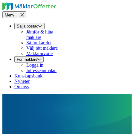
Meny
Sälja bostad
Jämför & hitta
mäklare
Så funkar det
Välj rätt mäklare
Mäklararvode
För mäklare
Logga in
Intresseanmälan
Kunskapsbank
Nyheter
Om oss