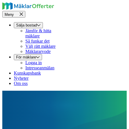
Meny
Sälja bostad
Jämför & hitta
mäklare
Så funkar det
Välj rätt mäklare
Mäklararvode
För mäklare
Logga in
Intresseanmälan
Kunskapsbank
Nyheter
Om oss