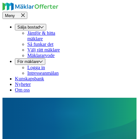
Meny
Sälja bostad
Jämför & hitta
mäklare
Så funkar det
Välj rätt mäklare
Mäklararvode
För mäklare
Logga in
Intresseanmälan
Kunskapsbank
Nyheter
Om oss