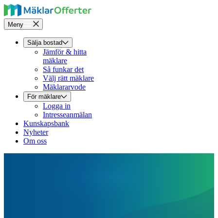
Meny
Sälja bostad
Jämför & hitta
mäklare
Så funkar det
Välj rätt mäklare
Mäklararvode
För mäklare
Logga in
Intresseanmälan
Kunskapsbank
Nyheter
Om oss