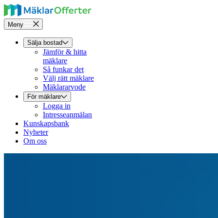
Meny
Sälja bostad
Jämför & hitta
mäklare
Så funkar det
Välj rätt mäklare
Mäklararvode
För mäklare
Logga in
Intresseanmälan
Kunskapsbank
Nyheter
Om oss