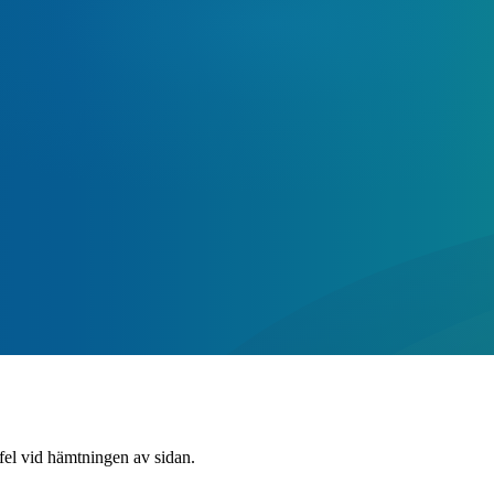
 fel vid hämtningen av sidan.