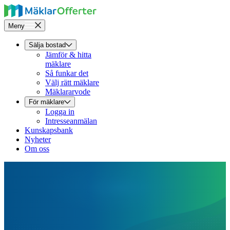
Meny
Sälja bostad
Jämför & hitta
mäklare
Så funkar det
Välj rätt mäklare
Mäklararvode
För mäklare
Logga in
Intresseanmälan
Kunskapsbank
Nyheter
Om oss