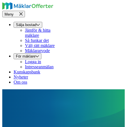
Meny
Sälja bostad
Jämför & hitta
mäklare
Så funkar det
Välj rätt mäklare
Mäklararvode
För mäklare
Logga in
Intresseanmälan
Kunskapsbank
Nyheter
Om oss