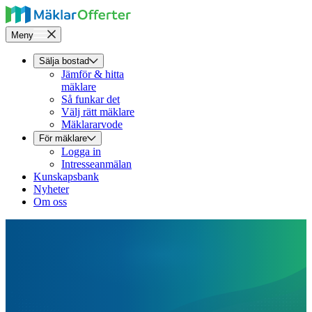
Meny
Sälja bostad
Jämför & hitta
mäklare
Så funkar det
Välj rätt mäklare
Mäklararvode
För mäklare
Logga in
Intresseanmälan
Kunskapsbank
Nyheter
Om oss