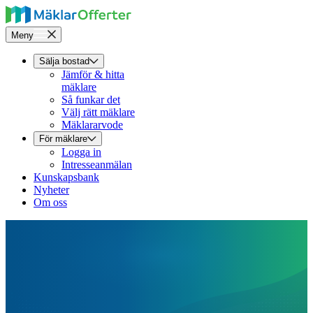
Meny
Sälja bostad
Jämför & hitta
mäklare
Så funkar det
Välj rätt mäklare
Mäklararvode
För mäklare
Logga in
Intresseanmälan
Kunskapsbank
Nyheter
Om oss