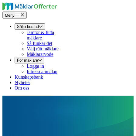
Meny
Sälja bostad
Jämför & hitta
mäklare
Så funkar det
Välj rätt mäklare
Mäklararvode
För mäklare
Logga in
Intresseanmälan
Kunskapsbank
Nyheter
Om oss