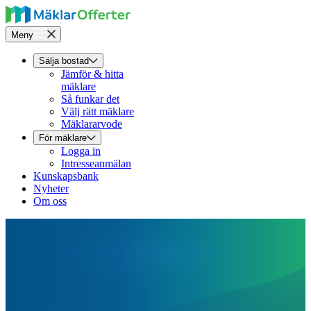
Meny
Sälja bostad
Jämför & hitta
mäklare
Så funkar det
Välj rätt mäklare
Mäklararvode
För mäklare
Logga in
Intresseanmälan
Kunskapsbank
Nyheter
Om oss