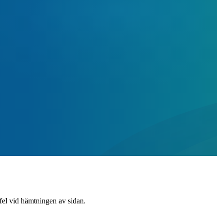
 fel vid hämtningen av sidan.