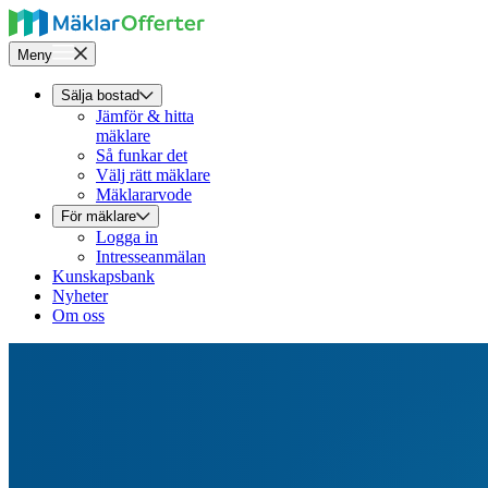
Meny
Sälja bostad
Jämför & hitta
mäklare
Så funkar det
Välj rätt mäklare
Mäklararvode
För mäklare
Logga in
Intresseanmälan
Kunskapsbank
Nyheter
Om oss