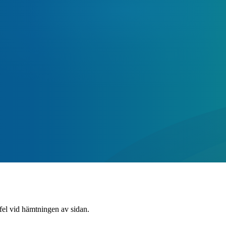
 fel vid hämtningen av sidan.