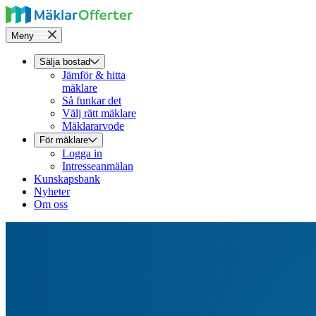
Meny
Sälja bostad
Jämför & hitta
mäklare
Så funkar det
Välj rätt mäklare
Mäklararvode
För mäklare
Logga in
Intresseanmälan
Kunskapsbank
Nyheter
Om oss