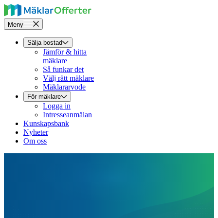
Meny
Sälja bostad
Jämför & hitta
mäklare
Så funkar det
Välj rätt mäklare
Mäklararvode
För mäklare
Logga in
Intresseanmälan
Kunskapsbank
Nyheter
Om oss