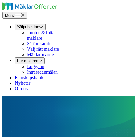
Meny
Sälja bostad
Jämför & hitta
mäklare
Så funkar det
Välj rätt mäklare
Mäklararvode
För mäklare
Logga in
Intresseanmälan
Kunskapsbank
Nyheter
Om oss