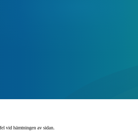
 fel vid hämtningen av sidan.