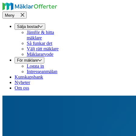
Meny
Sälja bostad
Jämför & hitta
mäklare
Så funkar det
Välj rätt mäklare
Mäklararvode
För mäklare
Logga in
Intresseanmälan
Kunskapsbank
Nyheter
Om oss