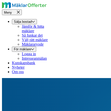
Meny
Sälja bostad
Jämför & hitta
mäklare
Så funkar det
Välj rätt mäklare
Mäklararvode
För mäklare
Logga in
Intresseanmälan
Kunskapsbank
Nyheter
Om oss