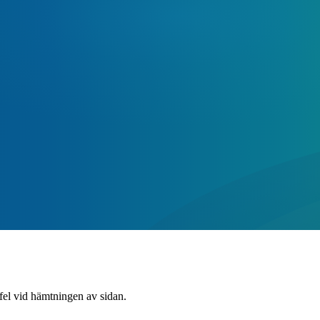
 fel vid hämtningen av sidan.