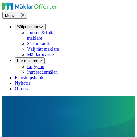
Meny
Sälja bostad
Jämför & hitta
mäklare
Så funkar det
Välj rätt mäklare
Mäklararvode
För mäklare
Logga in
Intresseanmälan
Kunskapsbank
Nyheter
Om oss