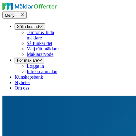
Meny
Sälja bostad
Jämför & hitta
mäklare
Så funkar det
Välj rätt mäklare
Mäklararvode
För mäklare
Logga in
Intresseanmälan
Kunskapsbank
Nyheter
Om oss