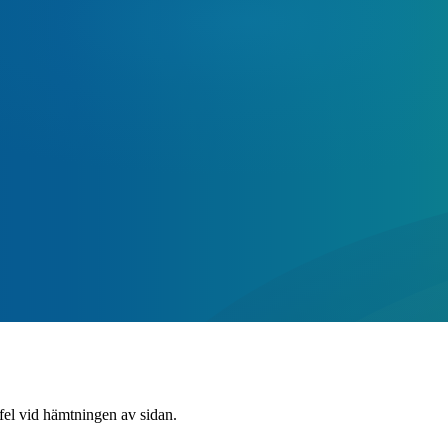
 fel vid hämtningen av sidan.