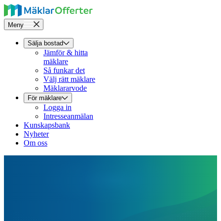
Meny
Sälja bostad
Jämför & hitta
mäklare
Så funkar det
Välj rätt mäklare
Mäklararvode
För mäklare
Logga in
Intresseanmälan
Kunskapsbank
Nyheter
Om oss