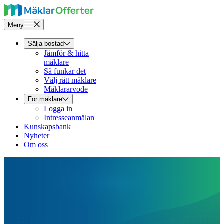
Meny
Sälja bostad
Jämför & hitta
mäklare
Så funkar det
Välj rätt mäklare
Mäklararvode
För mäklare
Logga in
Intresseanmälan
Kunskapsbank
Nyheter
Om oss