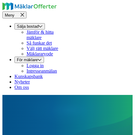
Meny
Sälja bostad
Jämför & hitta
mäklare
Så funkar det
Välj rätt mäklare
Mäklararvode
För mäklare
Logga in
Intresseanmälan
Kunskapsbank
Nyheter
Om oss