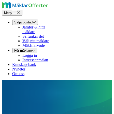
Meny
Sälja bostad
Jämför & hitta
mäklare
Så funkar det
Välj rätt mäklare
Mäklararvode
För mäklare
Logga in
Intresseanmälan
Kunskapsbank
Nyheter
Om oss