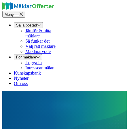
Meny
Sälja bostad
Jämför & hitta
mäklare
Så funkar det
Välj rätt mäklare
Mäklararvode
För mäklare
Logga in
Intresseanmälan
Kunskapsbank
Nyheter
Om oss